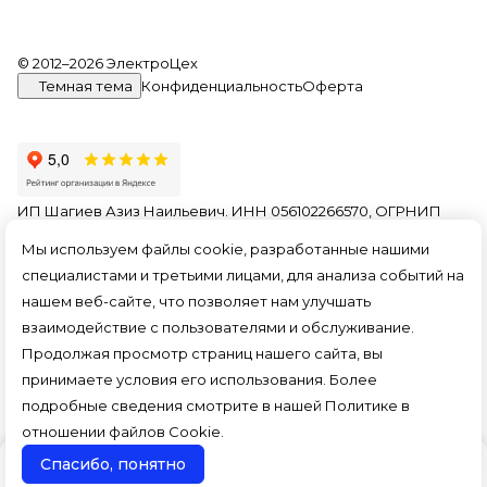
© 2012–2026 ЭлектроЦех
Темная тема
Конфиденциальность
Оферта
ИП Шагиев Азиз Наильевич. ИНН 056102266570, ОГРНИП
321774600156849. На информационном ресурсе
Мы используем файлы cookie, разработанные нашими
применяются
рекомендательные технологии
.
специалистами и третьими лицами, для анализа событий на
Все ресурсы сайта electroceh.ru, включая (но не
нашем веб-сайте, что позволяет нам улучшать
ограничиваясь) текстовую, графическую, фотографическую
и видео информацию, структуру, дизайн и оформление
взаимодействие с пользователями и обслуживание.
страниц, доменное имя, фирменное наименование
Продолжая просмотр страниц нашего сайта, вы
являются объектами авторского права и прав на
принимаете условия его использования. Более
интеллектуальную собственность, защищены российским
законодательством и международными соглашениями об
подробные сведения смотрите в нашей
Политике в
охране авторских прав.
Читать далее
отношении файлов Cookie
.
Спасибо, понятно