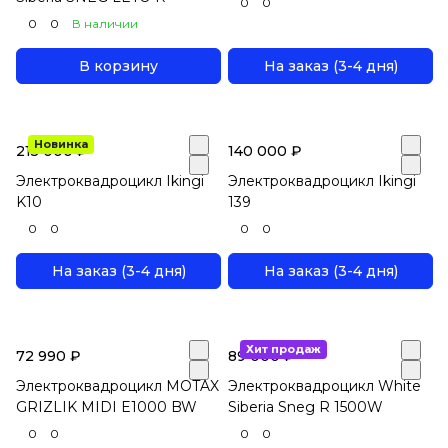
0
0
0
0
В наличии
В корзину
На заказ (3-4 дня)
Новинка
215 000 ₽
140 000 ₽
Электроквадроцикл Ikingi
Электроквадроцикл Ikingi
K10
139
0
0
0
0
На заказ (3-4 дня)
На заказ (3-4 дня)
Хит продаж
72 990 ₽
89 000 ₽
Электроквадроцикл MOTAX
Электроквадроцикл White
GRIZLIK MIDI E1000 BW
Siberia Sneg R 1500W
0
0
0
0