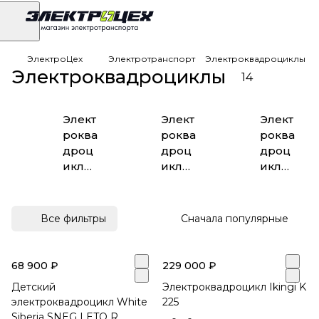
ЭлектроЦех
Электротранспорт
Электроквадроциклы
Электроквадроциклы
14
Элект
Элект
Элект
роква
роква
роква
дроц
дроц
дроц
иклы
иклы
иклы
Ikingi
Motax
White
Siberi
a
Все фильтры
Сначала популярные
68 900 ₽
229 000 ₽
Детский
Электроквадроцикл Ikingi K
электроквадроцикл White
225
Siberia SNEG LETO R