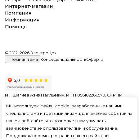
Интернет-магазин
Компания
Информация
Помощь
© 2012–2026 ЭлектроЦех
Темная тема
Конфиденциальность
Оферта
ИП Шагиев Азиз Наильевич. ИНН 056102266570, ОГРНИП
321774600156849. На информационном ресурсе
Мы используем файлы cookie, разработанные нашими
применяются
рекомендательные технологии
.
специалистами и третьими лицами, для анализа событий на
Все ресурсы сайта electroceh.ru, включая (но не
нашем веб-сайте, что позволяет нам улучшать
ограничиваясь) текстовую, графическую, фотографическую
и видео информацию, структуру, дизайн и оформление
взаимодействие с пользователями и обслуживание.
страниц, доменное имя, фирменное наименование
Продолжая просмотр страниц нашего сайта, вы