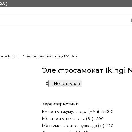
2А )
ты Ikingi
Электросамокат Ikingi M4 Pro
Электросамокат Ikingi 
0
Нет отзывов
Характеристики
Емкость аккумулятора (мАч)
:
15000
Мощность двигателя (Вт)
:
500
Максимальная нагрузка, до (кг)
:
120