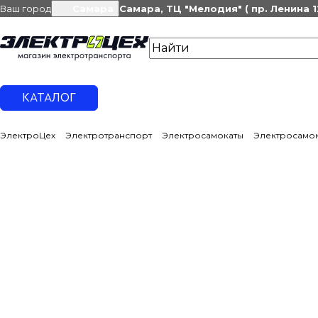
Ваш город
Самара
Самара, ТЦ "Мелодия" ( пр. Ленина 1
КАТАЛОГ
ЭлектроЦех
Электротранспорт
Электросамокаты
Электросамока