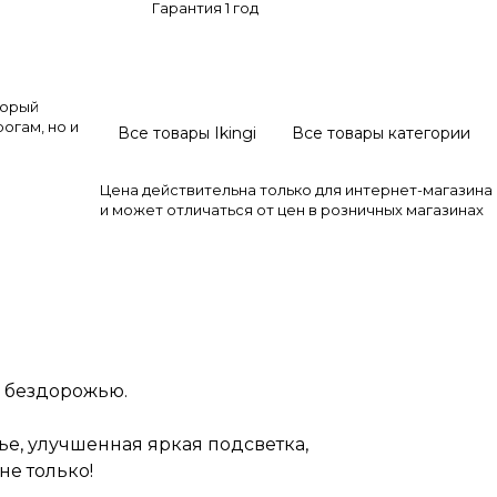
Гарантия 1 год
торый
огам, но и
Все товары Ikingi
Все товары категории
р на 15Ah,
Цена действительна только для интернет-магазина
сиденье,
и может отличаться от цен в розничных магазинах
тормоза,
ал,
и бездорожью.
ье, улучшенная яркая подсветка,
не только!