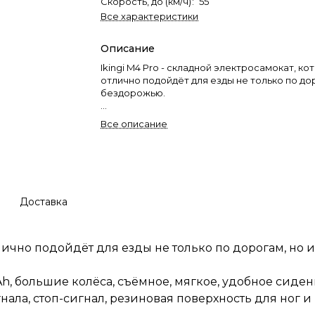
Скорость, до (км/ч)
:
55
Все характеристики
Описание
Ikingi M4 Pro - складной электросамокат, ко
отлично подойдёт для езды не только по дор
бездорожью.
У данной модели мотор на 500W, аккумулято
Все описание
большие колёса, съёмное, мягкое, удобное 
улучшенная яркая подсветка, два дисковых 
кнопка подачи звукового сигнала, стоп-сигн
резиновая поверхность для ног и не только!
Доставка
тлично подойдёт для езды не только по дорогам, но 
h, большие колёса, съёмное, мягкое, удобное сиден
ала, стоп-сигнал, резиновая поверхность для ног и 