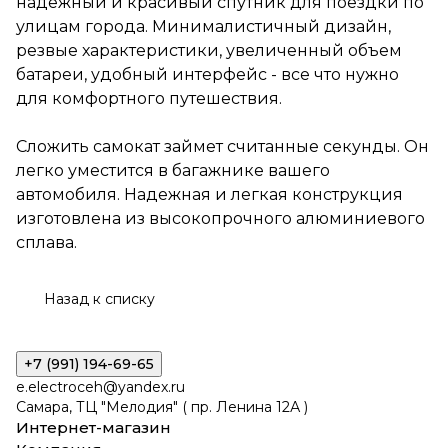
надежный и красивый спутник для поездки по
вашего автомобиля.
Надежная и легкая
улицам города. Минималистичный дизайн,
конструкция изготовлена из
резвые характеристики, увеличенный объем
высокопрочного
батареи, удобный интерфейс - все что нужно
алюминиевого сплава.
для комфортного путешествия.
Сложить самокат займет считанные секунды. Он
легко уместится в багажнике вашего
автомобиля. Надежная и легкая конструкция
изготовлена из высокопрочного алюминиевого
сплава.
Назад к списку
+7 (991) 194-69-65
e.electroceh@yandex.ru
Самара, ТЦ "Мелодия" ( пр. Ленина 12А )
Интернет-магазин