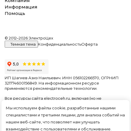
Компания
Информация
Помощь
© 2012–2026 ЭлектроЦех
Темная тема
Конфиденциальность
Оферта
ИП Шагиев Азиз Наильевич. ИНН 056102266570, ОГРНИП
321774600156849. На информационном ресурсе
применяются
рекомендательные технологии
.
Все ресурсы сайта electroceh.ru, включая (но не
ограничиваясь) текстовую, графическую, фотографическую
Мы используем файлы cookie, разработанные нашими
и видео информацию, структуру, дизайн и оформление
страниц, доменное имя, фирменное наименование
специалистами и третьими лицами, для анализа событий на
являются объектами авторского права и прав на
нашем веб-сайте, что позволяет нам улучшать
интеллектуальную собственность, защищены российским
взаимодействие с пользователями и обслуживание.
законодательством и международными соглашениями об