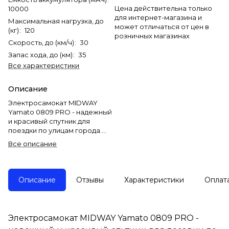
Цена действительна только
10000
для интернет-магазина и
Максимальная нагрузка, до
может отличаться от цен в
(кг)
:
120
розничных магазинах
Скорость, до (км/ч)
:
30
Запас хода, до (км)
:
35
Все характеристики
Описание
Электросамокат MIDWAY
Yamato 0809 PRO - надежный
и красивый спутник для
поездки по улицам города.
Минималистичный дизайн,
Все описание
резвые характеристики,
увеличенный объем батареи,
удобный интерфейс - все что
нужно для комфортного
Описание
Отзывы
Характеристики
Оплат
путешествия.
Сложить самокат займет
считанные секунды. Он легко
Электросамокат MIDWAY Yamato 0809 PRO -
уместится в багажнике