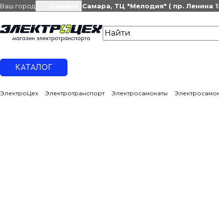
Ваш город
Самара
Самара, ТЦ "Мелодия" ( пр. Ленина 1
КАТАЛОГ
ЭлектроЦех
Электротранспорт
Электросамокаты
Электросамок