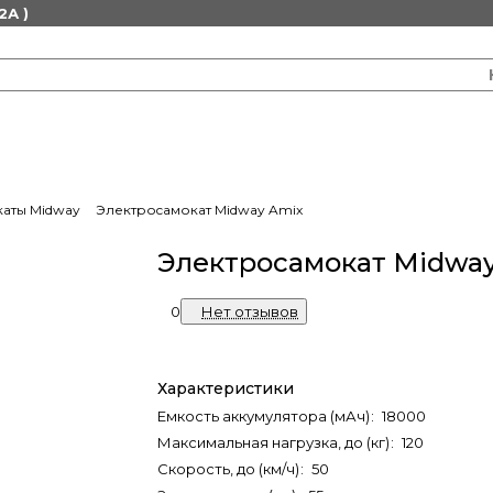
2А )
аты Midway
Электроcамокат Midway Amix
Электроcамокат Midwa
0
Нет отзывов
Характеристики
Емкость аккумулятора (мАч)
:
18000
Максимальная нагрузка, до (кг)
:
120
Скорость, до (км/ч)
:
50