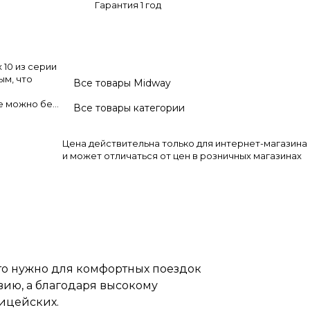
Гарантия 1 год
 10 из серии
ым, что
Все товары Midway
е можно без
Все товары категории
 благодаря
 кочек, ям и
Цена действительна только для интернет-магазина
и может отличаться от цен в розничных магазинах
 1000 ватт и
тров в час.
но заезжать
муляторная
т проезжать
чтобы
около 4-6
е, диаметром
рожный
что нужно для комфортных поездок
 отлично
авию, а благодаря высокому
рытия, делая
лицейских.