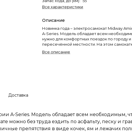
Запас хода, до (км)
:
55
Все характеристики
Описание
Новинка года – электросамокат Midway Amix
A-Series. Модель обладает всем необходим
нужно для комфортных поездок по городу и
пересечённой местности. На этом самокат
труда ездить по асфальту, песку и гравию, а
Все описание
высокому клиренсу в 20 сантиметров легко
преодолевать различные препятствия в виде
лежачих полицейских.
Электродвигатель самоката имеет мощность
позволяет развивать скорость до 50 киломе
При такой мощности райдер может спокой
на подъёмы под углом до 20 градусов. Акку
батарея ёмкостью 18 ампер-часов позволи
Доставка
без дозарядки до 55 километров. Для того, 
полностью зарядить батарею, потребуется 
часов. Колёса электротранспорта надувны
10 дюймов, имеют ярко выраженный внедо
ерии A-Series. Модель обладает всем необходимым, 
протектор. Передняя и задняя амортизация
ате можно без труда ездить по асфальту, песку и гр
сглаживает все неровности дорожного пок
личные препятствия в виде кочек, ям и лежачих по
поездку мягкой и комфортной.