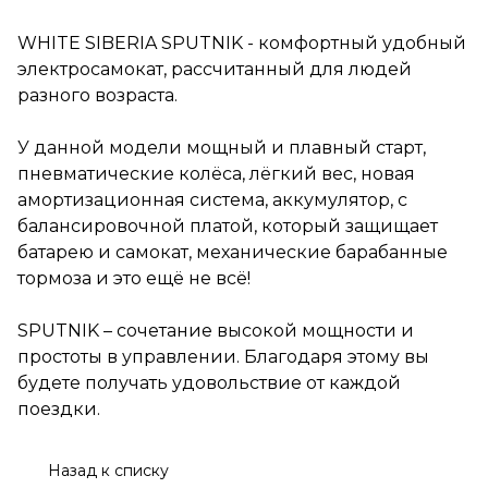
аккумулятор, с
балансировочной платой,
WHITE SIBERIA SPUTNIK - комфортный удобный
который защищает батарею и
электросамокат, рассчитанный для людей
самокат, механические
барабанные тормоза и это
разного возраста.
ещё не всё!
У данной модели мощный и плавный старт,
SPUTNIK – сочетание высокой
мощности и простоты в
пневматические колёса, лёгкий вес, новая
управлении. Благодаря этому
амортизационная система, аккумулятор, с
вы будете получать
балансировочной платой, который защищает
удовольствие от каждой
поездки.
батарею и самокат, механические барабанные
тормоза и это ещё не всё!
SPUTNIK – сочетание высокой мощности и
простоты в управлении. Благодаря этому вы
будете получать удовольствие от каждой
поездки.
Назад к списку