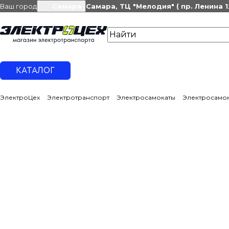
Ваш город
Самара
Самара, ТЦ "Мелодия" ( пр. Ленина 1
КАТАЛОГ
ЭлектроЦех
Электротранспорт
Электросамокаты
Электросамок