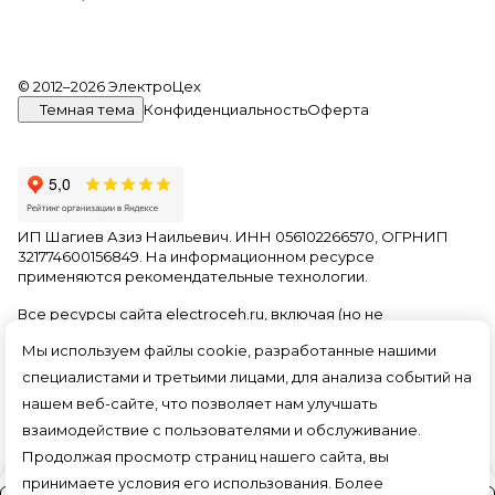
© 2012–2026 ЭлектроЦех
Темная тема
Конфиденциальность
Оферта
ИП Шагиев Азиз Наильевич. ИНН 056102266570, ОГРНИП
321774600156849. На информационном ресурсе
применяются
рекомендательные технологии
.
Все ресурсы сайта electroceh.ru, включая (но не
ограничиваясь) текстовую, графическую, фотографическую
Мы используем файлы cookie, разработанные нашими
и видео информацию, структуру, дизайн и оформление
страниц, доменное имя, фирменное наименование
специалистами и третьими лицами, для анализа событий на
являются объектами авторского права и прав на
нашем веб-сайте, что позволяет нам улучшать
интеллектуальную собственность, защищены российским
взаимодействие с пользователями и обслуживание.
законодательством и международными соглашениями об
охране авторских прав.
Читать далее
Продолжая просмотр страниц нашего сайта, вы
принимаете условия его использования. Более