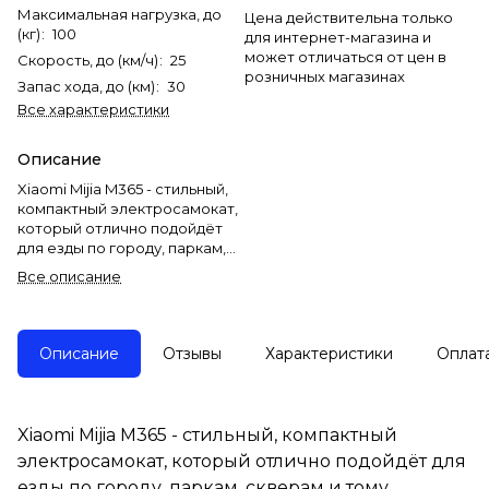
Максимальная нагрузка, до
Цена действительна только
(кг)
:
100
для интернет-магазина и
может отличаться от цен в
Скорость, до (км/ч)
:
25
розничных магазинах
Запас хода, до (км)
:
30
Все характеристики
Описание
Xiaomi Mijia M365 - стильный,
компактный электросамокат,
который отлично подойдёт
для езды по городу, паркам,
скверам и тому подобное.
Все описание
У данной модели дисковые
тормоза, с интеллектуальной
системой "ABS", яркая фара,
Описание
Отзывы
Характеристики
Оплат
мигающий задний стоп-
сигнал, два режима езды,
алюминиевая конструкция
рамы, пневматические шины
Xiaomi Mijia M365 - стильный, компактный
и отличная амортизационная
электросамокат, который отлично подойдёт для
система и не только!
езды по городу, паркам, скверам и тому