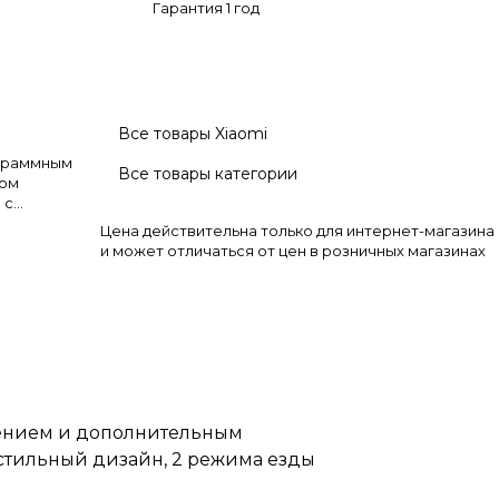
Гарантия 1 год
Все товары Xiaomi
ограммным
Все товары категории
том
 с
а, стильный
Цена действительна только для интернет-магазина
 ECO до 18
и может отличаться от цен в розничных магазинах
тся с места).
ечением и дополнительным
 стильный дизайн, 2 режима езды