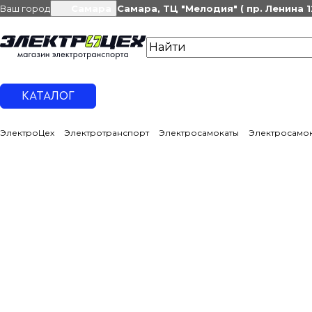
Ваш город
Самара
Самара, ТЦ "Мелодия" ( пр. Ленина 1
КАТАЛОГ
ЭлектроЦех
Электротранспорт
Электросамокаты
Электросамок