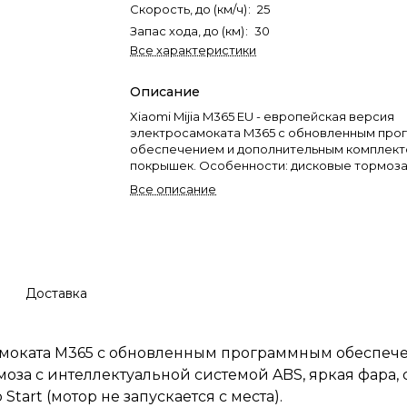
Скорость, до (км/ч)
:
25
Запас хода, до (км)
:
30
Все характеристики
Описание
Xiaomi Mijia M365 EU - европейская версия
электросамоката M365 с обновленным пр
обеспечением и дополнительным комплек
покрышек. Особенности: дисковые тормоза
интеллектуальной системой ABS, яркая фар
Все описание
дизайн, 2 режима езды (обычный до 25 км/ч и
км/ч), функция Zero Start (мотор не запускае
Доставка
росамоката M365 с обновленным программным обесп
оза с интеллектуальной системой ABS, яркая фара,
Start (мотор не запускается с места).