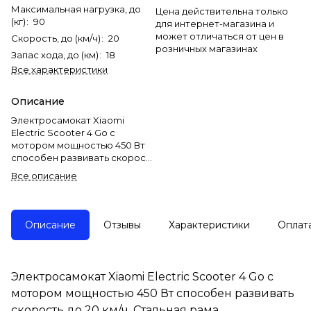
Максимальная нагрузка, до
Цена действительна только
(кг)
:
90
для интернет-магазина и
может отличаться от цен в
Скорость, до (км/ч)
:
20
розничных магазинах
Запас хода, до (км)
:
18
Все характеристики
Описание
Электросамокат Xiaomi
Electric Scooter 4 Go с
мотором мощностью 450 Вт
способен развивать скорость
до 20 км/ч. Стальная рама
Все описание
складывается для
компактности при хранении и
транспортировке.
Бескамерные колеса
Описание
Отзывы
Характеристики
Оплат
диаметром 8.1 дюйма
обеспечивают комфортную
езду.
В электросамокате Xiaomi
Электросамокат Xiaomi Electric Scooter 4 Go с
Electric Scooter 4 Go есть 3
мотором мощностью 450 Вт способен развивать
режима: стандартный,
спортивный и пешеходный.
скорость до 20 км/ч. Стальная рама