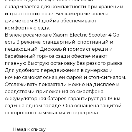
Дисковый тормоз спереди и
складывается для компактности при хранении
барабанный тормоз сзади
и транспортировке. Бескамерные колеса
обеспечивают плавную
быструю остановку без
диаметром 8.1 дюйма обеспечивают
резкого рывка. Для удобного
комфортную езду.
передвижения в сумерках и
В электросамокате Xiaomi Electric Scooter 4 Go
ночью самокат оснащен
фарой и стоп-сигналом.
есть 3 режима: стандартный, спортивный и
Отслеживать показатели
пешеходный. Дисковый тормоз спереди и
можно на дисплее и
барабанный тормоз сзади обеспечивают
средствами приложения со
смартфона. Аккумуляторная
плавную быструю остановку без резкого рывка.
батарея гарантирует до 18 км
Для удобного передвижения в сумерках и
езды на одном заряде. Она
ночью самокат оснащен фарой и стоп-сигналом.
оснащена защитой от
короткого замыкания и
Отслеживать показатели можно на дисплее и
перегрева.
средствами приложения со смартфона.
Аккумуляторная батарея гарантирует до 18 км
езды на одном заряде. Она оснащена защитой
от короткого замыкания и перегрева.
Назад к списку