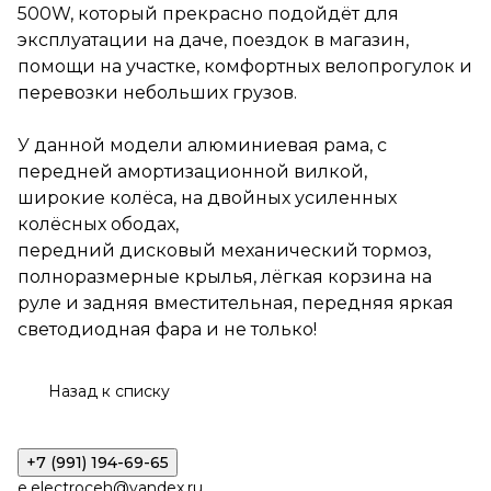
широкие колёса, на двойных
500W, который прекрасно подойдёт для
усиленных колёсных ободах,
эксплуатации на даче, поездок в магазин,
передний дисковый
механический тормоз,
помощи на участке, комфортных велопрогулок и
полноразмерные крылья,
перевозки небольших грузов.
лёгкая корзина на руле и
задняя вместительная,
передняя яркая
У данной модели алюминиевая рама, с
светодиодная фара и не
передней амортизационной вилкой,
только!
широкие колёса, на двойных усиленных
колёсных ободах,
передний дисковый механический тормоз,
полноразмерные крылья, лёгкая корзина на
руле и задняя вместительная, передняя яркая
светодиодная фара и не только!
Назад к списку
+7 (991) 194-69-65
e.electroceh@yandex.ru