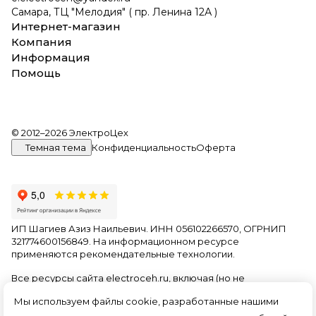
Самара, ТЦ "Мелодия" ( пр. Ленина 12А )
Интернет-магазин
Компания
Информация
Помощь
© 2012–2026 ЭлектроЦех
Темная тема
Конфиденциальность
Оферта
ИП Шагиев Азиз Наильевич. ИНН 056102266570, ОГРНИП
321774600156849. На информационном ресурсе
применяются
рекомендательные технологии
.
Все ресурсы сайта electroceh.ru, включая (но не
ограничиваясь) текстовую, графическую, фотографическую
Мы используем файлы cookie, разработанные нашими
и видео информацию, структуру, дизайн и оформление