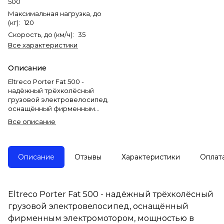
500
Максимальная нагрузка, до
(кг)
:
120
Скорость, до (км/ч)
:
35
Все характеристики
Описание
Eltreco Porter Fat 500 -
надёжный трёхколёсный
грузовой электровелосипед,
оснащённый фирменным
электромотором, мощностью
Все описание
в 500W, который прекрасно
подойдёт для эксплуатации на
даче, поездок в магазин,
помощи на участке,
Описание
Отзывы
Характеристики
Оплат
комфортных велопрогулок и
перевозки небольших грузов.
У данной модели
Eltreco Porter Fat 500 - надёжный трёхколёсный
алюминиевая рама, с
грузовой электровелосипед, оснащённый
передней амортизационной
вилкой,
фирменным электромотором, мощностью в