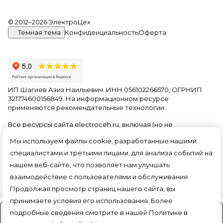
© 2012–2026 ЭлектроЦех
Темная тема
Конфиденциальность
Оферта
ИП Шагиев Азиз Наильевич. ИНН 056102266570, ОГРНИП
321774600156849. На информационном ресурсе
применяются
рекомендательные технологии
.
Все ресурсы сайта electroceh.ru, включая (но не
ограничиваясь) текстовую, графическую, фотографическую
Мы используем файлы cookie, разработанные нашими
и видео информацию, структуру, дизайн и оформление
страниц, доменное имя, фирменное наименование
специалистами и третьими лицами, для анализа событий на
являются объектами авторского права и прав на
нашем веб-сайте, что позволяет нам улучшать
интеллектуальную собственность, защищены российским
взаимодействие с пользователями и обслуживание.
законодательством и международными соглашениями об
охране авторских прав.
Читать далее
Продолжая просмотр страниц нашего сайта, вы
принимаете условия его использования. Более
подробные сведения смотрите в нашей
Политике в
На заказ (3-4 дня)