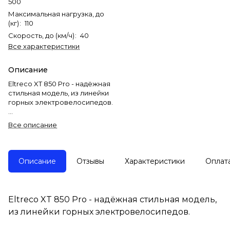
500
Максимальная нагрузка, до
(кг)
:
110
Скорость, до (км/ч)
:
40
Все характеристики
Описание
Eltreco XT 850 Pro - надёжная
стильная модель, из линейки
горных электровелосипедов.
У данной модели мощный
Все описание
фирменный мотор на 500W,
гидравлические дисковые
тормоза, быстросъёмный
аккумулятор на 10Ah,
Описание
Отзывы
Характеристики
Оплат
передняя амортизационная
вилка с функцией блокировки,
внедорожная резина "Kenda",
передняя светодиодная
Eltreco XT 850 Pro - надёжная стильная модель,
фара, подвеска с
из линейки горных электровелосипедов.
амортизацией и не только!