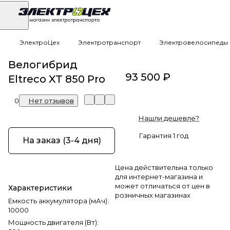
ЭлектроЦех
Электротранспорт
Электровелосипеды
Велогибрид
93 500 ₽
Eltreco XT 850 Pro
0
Нет отзывов
Нашли дешевле?
Гарантия 1 год
На заказ (3-4 дня)
Цена действительна только
для интернет-магазина и
может отличаться от цен в
Характеристики
розничных магазинах
Емкость аккумулятора (мАч)
:
10000
Мощность двигателя (Вт)
: