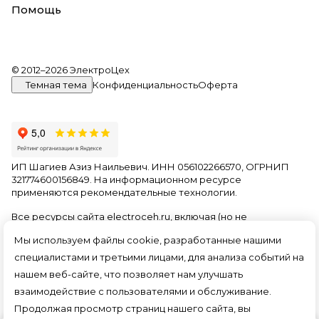
Помощь
© 2012–2026 ЭлектроЦех
Темная тема
Конфиденциальность
Оферта
ИП Шагиев Азиз Наильевич. ИНН 056102266570, ОГРНИП
321774600156849. На информационном ресурсе
применяются
рекомендательные технологии
.
Все ресурсы сайта electroceh.ru, включая (но не
ограничиваясь) текстовую, графическую, фотографическую
Мы используем файлы cookie, разработанные нашими
и видео информацию, структуру, дизайн и оформление
страниц, доменное имя, фирменное наименование
специалистами и третьими лицами, для анализа событий на
являются объектами авторского права и прав на
нашем веб-сайте, что позволяет нам улучшать
интеллектуальную собственность, защищены российским
взаимодействие с пользователями и обслуживание.
законодательством и международными соглашениями об
охране авторских прав.
Читать далее
Продолжая просмотр страниц нашего сайта, вы