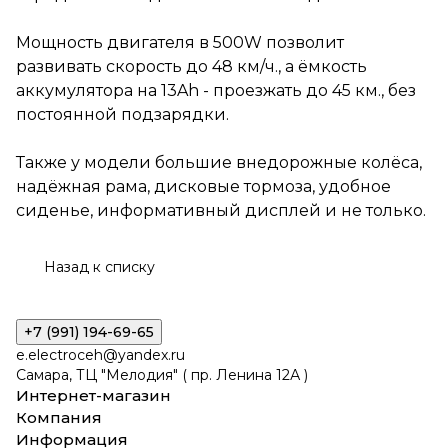
надёжная рама, дисковые
тормоза, удобное сиденье,
информативный дисплей и не
Мощность двигателя в 500W позволит
только.
развивать скорость до 48 км/ч., а ёмкость
аккумулятора на 13Ah - проезжать до 45 км., без
постоянной подзарядки.
Также у модели большие внедорожные колёса,
надёжная рама, дисковые тормоза, удобное
сиденье, информативный дисплей и не только.
Назад к списку
+7 (991) 194-69-65
e.electroceh@yandex.ru
Самара, ТЦ "Мелодия" ( пр. Ленина 12А )
Интернет-магазин
Компания
Информация