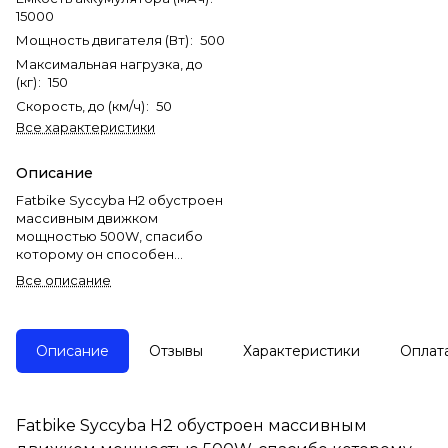
15000
Мощность двигателя (Вт)
:
500
Максимальная нагрузка, до
(кг)
:
150
Скорость, до (км/ч)
:
50
Все характеристики
Описание
Fatbike Syccyba H2 обустроен
массивным движком
мощностью 500W, спасибо
которому он способен
разгоняться до наибольшей
Все описание
скорости 50 км в час. У сего
прибора 7 скоростей. Для
вашего удобства есть
вероятность переключаться
Описание
Отзывы
Характеристики
Оплат
меж высокоскоростными
режимами. Всего их три:
мотор (движется лишь только
мотор), педали (за счет силы
Fatbike Syccyba H2 обустроен массивным
гонщика) и комбинированный