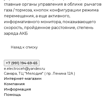
прибора находятся главные
главные органы управления в облике: рычагов
органы управления в облике:
газа / тормоза, кнопок конфигурации режима
рычагов газа / тормоза,
кнопок конфигурации режима
перемещения, а еще активного,
перемещения, а еще
информативного монитора, показывающего
активного, информативного
скорость, пройденное расстояние, степень
монитора, показывающего
скорость, пройденное
заряда АКБ
расстояние, степень заряда
АКБ
Назад к списку
+7 (991) 194-69-65
e.electroceh@yandex.ru
Самара, ТЦ "Мелодия" ( пр. Ленина 12А )
Интернет-магазин
Компания
Информация
Помощь