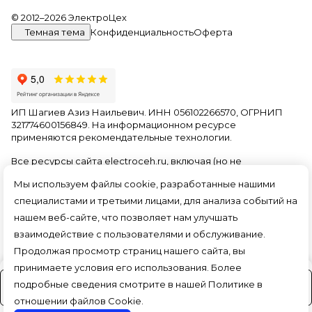
© 2012–2026 ЭлектроЦех
Темная тема
Конфиденциальность
Оферта
ИП Шагиев Азиз Наильевич. ИНН 056102266570, ОГРНИП
321774600156849. На информационном ресурсе
применяются
рекомендательные технологии
.
Все ресурсы сайта electroceh.ru, включая (но не
ограничиваясь) текстовую, графическую, фотографическую
Мы используем файлы cookie, разработанные нашими
и видео информацию, структуру, дизайн и оформление
страниц, доменное имя, фирменное наименование
специалистами и третьими лицами, для анализа событий на
являются объектами авторского права и прав на
нашем веб-сайте, что позволяет нам улучшать
интеллектуальную собственность, защищены российским
взаимодействие с пользователями и обслуживание.
законодательством и международными соглашениями об
охране авторских прав.
Читать далее
Продолжая просмотр страниц нашего сайта, вы
принимаете условия его использования. Более
подробные сведения смотрите в нашей
Политике в
На заказ (3-4 дня)
отношении файлов Cookie
.