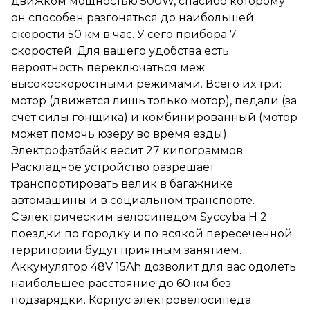
движком мощностью 500W, спасибо которому
(мотор может помочь юзеру
во время езды).
он способен разгоняться до наибольшей
Электрофэтбайк весит 27
скорости 50 км в час. У сего прибора 7
килограммов. Раскладное
скоростей. Для вашего удобства есть
устройство разрешает
транспортировать велик в
вероятность переключаться меж
багажнике автомашины и в
высокоскоростными режимами. Всего их три:
социальном транспорте.
мотор (движется лишь только мотор), педали (за
С электрическим
велосипедом Syccyba H 2
счет силы гонщика) и комбинированный (мотор
поездки по городку и по
может помочь юзеру во время езды).
всякой пересеченной
Электрофэтбайк весит 27 килограммов.
территории будут приятным
занятием. Аккумулятор 48V
Раскладное устройство разрешает
15Ah дозволит для вас одолеть
транспортировать велик в багажнике
наибольшее расстояние до
автомашины и в социальном транспорте.
60 км без подзарядки. Корпус
электровелосипеда
С электрическим велосипедом Syccyba H 2
приготовлен из крепкого
поездки по городку и по всякой пересеченной
алюминия. Это заключение в
территории будут приятным занятием.
значимой степени
содействовало понижению
Аккумулятор 48V 15Ah дозволит для вас одолеть
веса, а характеристики
наибольшее расстояние до 60 км без
надежности сохранились
подзарядки. Корпус электровелосипеда
непревзойденными. Впереди