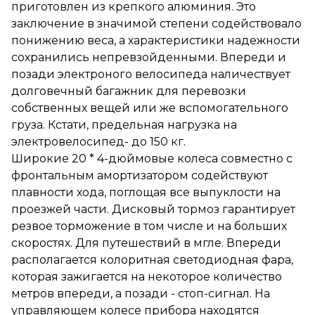
и позади электроного
приготовлен из крепкого алюминия. Это
велосипеда наличествует
заключение в значимой степени содействовало
долговечный багажник для
понижению веса, а характеристики надежности
перевозки собственных
вещей или же
сохранились непревзойденными. Впереди и
вспомогательного груза.
позади электроного велосипеда наличествует
Кстати, предельная нагрузка
долговечный багажник для перевозки
на электровелосипед- до 150
кг.
собственных вещей или же вспомогательного
Широкие 20 * 4-дюймовые
груза. Кстати, предельная нагрузка на
колеса совместно с
электровелосипед- до 150 кг.
фронтальным амортизатором
содействуют плавности хода,
Широкие 20 * 4-дюймовые колеса совместно с
поглощая все выпуклости на
фронтальным амортизатором содействуют
проезжей части. Дисковый
плавности хода, поглощая все выпуклости на
тормоз гарантирует резвое
торможение в том числе и на
проезжей части. Дисковый тормоз гарантирует
больших скоростях. Для
резвое торможение в том числе и на больших
путешествий в мгле. Впереди
скоростях. Для путешествий в мгле. Впереди
располагается колоритная
светодиодная фара, которая
располагается колоритная светодиодная фара,
зажигается на некоторое
которая зажигается на некоторое количество
количество метров впереди,
метров впереди, а позади - стоп-сигнал. На
а позади - стоп-сигнал. На
управляющем колесе
управляющем колесе прибора находятся