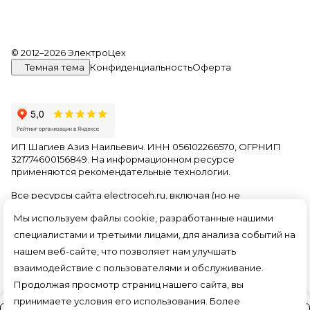
© 2012–2026 ЭлектроЦех
Темная тема
Конфиденциальность
Оферта
ИП Шагиев Азиз Наильевич. ИНН 056102266570, ОГРНИП
321774600156849. На информационном ресурсе
применяются
рекомендательные технологии
.
Все ресурсы сайта electroceh.ru, включая (но не
ограничиваясь) текстовую, графическую, фотографическую
Мы используем файлы cookie, разработанные нашими
и видео информацию, структуру, дизайн и оформление
страниц, доменное имя, фирменное наименование
специалистами и третьими лицами, для анализа событий на
являются объектами авторского права и прав на
нашем веб-сайте, что позволяет нам улучшать
интеллектуальную собственность, защищены российским
взаимодействие с пользователями и обслуживание.
законодательством и международными соглашениями об
охране авторских прав.
Читать далее
Продолжая просмотр страниц нашего сайта, вы
принимаете условия его использования. Более