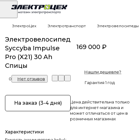
ЭлектроЦех
Электротранспорт
Электровелосипеды
Электровелосипед
169 000 ₽
Syccyba Impulse
Pro (X21) 30 Ah
Спицы
Нашли дешевле?
0
Нет отзывов
Гарантия 1 год
Цена действительна только
На заказ (3-4 дня)
для интернет-магазина и
может отличаться от цен в
розничных магазинах
Характеристики
Емкость аккумулятора (мАч)
: