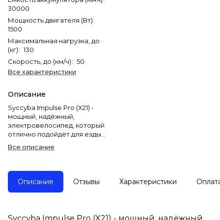
30000
Мощность двигателя (Вт)
:
1500
Максимальная нагрузка, до
(кг)
:
130
Скорость, до (км/ч)
:
50
Все характеристики
Описание
Syccyba Impulse Pro (X21) -
мощный, надёжный,
электровелосипед, который
отлично подойдёт для езды
городу, грунтовым дорогам,
Все описание
лесистым местностям и так
далее.
У данной модели
Описание
Отзывы
Характеристики
Оплат
алюминиевая рама, яркие
дисплей и фары, дисковые
гидравлические тормоза,
аккумулятор на 30Ah, мотор
Syccyba Impulse Pro (X21) - мощный, надёжный,