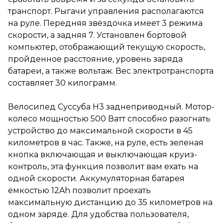
бортовой компьютер,
транспорт. Рыгачи управления располагаются
отображающий текущую
на руле. Передняя звёздочка имеет 3 режима
скорость, пройденное
расстояние, уровень заряда
скорости, а задняя 7. Установлен бортовой
батареи, а также вольтаж. Вес
компьютер, отображающий текущую скорость,
электротранспорта
пройденное расстояние, уровень заряда
составляет 30 килограмм.
батареи, а также вольтаж. Вес электротранспорта
Велосипед Суссуба Н3
составляет 30 килограмм.
заднеприводный. Мотор-
колесо мощностью 500 Ватт
способно разогнать
Велосипед Суссуба Н3 заднеприводный. Мотор-
устройство до максимальной
колесо мощностью 500 Ватт способно разогнать
скорости в 45 километров в
устройство до максимальной скорости в 45
час. Также, на руле, есть
зеленая кнопка включающая и
километров в час. Также, на руле, есть зеленая
выключающая круиз-
кнопка включающая и выключающая круиз-
контроль, эта функция
контроль, эта функция позволит вам ехать на
позволит вам ехать на одной
скорости. Аккумуляторная
одной скорости. Аккумуляторная батарея
батарея ёмкостью 12Ah
ёмкостью 12Ah позволит проехать
позволит проехать
максимальную дистанцию до 35 километров на
максимальную дистанцию до
35 километров на одном
одном заряде. Для удобства пользователя,
заряде. Для удобства