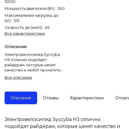
12000
Мощность двигателя (Вт)
:
500
Максимальная нагрузка, до
(кг)
:
120
Скорость, до (км/ч)
:
45
Все характеристики
Описание
Электровелосипед Syccyba
H3 отлично подойдет
райдерам, которые ценят
качество и любят прокатиться
с ветерком по городу. Данная
Все описание
модель отлично показывает
себя и на брусчатке, парках,
аллеях. С ней, вы сможете
почувствовать всю прелесть
Описание
Отзывы
Характеристики
Оплат
езды, на современном
транспортом средстве.
Технические показатели
превосходят все ожидания, а
Электровелосипед Syccyba H3 отлично
небольшая цена станет
подойдет райдерам, которые ценят качество и
приятным дополнением.