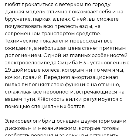
Одной из главных
любят прокатиться с ветерком по городу.
особенностей
Данная модель отлично показывает себя и на
электровелосипеда Сициба
брусчатке, парках, аллеях. С ней, вы сможете
Н3 - установленные 29
дюймовые колёса, которым
почувствовать всю прелесть езды, на
ни по чем ямы, кочки, гравий.
современном транспортом средстве.
Передняя амортизационная
Технические показатели превосходят все
вилка выполняет свою
функцию на отлично,
ожидания, а небольшая цена станет приятным
сглаживая все неровности,
дополнением. Одной из главных особенностей
встречающиеся на вашем
электровелосипеда Сициба Н3 - установленные
пути. Жёсткость вилки
регулируется с помощью
29 дюймовые колёса, которым ни по чем ямы,
специальных болтов.
кочки, гравий. Передняя амортизационная
вилка выполняет свою функцию на отлично,
Элекровелогибрид оснащен
двумя тормозами: дисковым и
сглаживая все неровности, встречающиеся на
механическим, которые
вашем пути. Жёсткость вилки регулируется с
готовы сработать вовремя и
помощью специальных болтов.
за секунды остановить
транспорт. Рыгачи
управления располагаются на
Элекровелогибрид оснащен двумя тормозами:
руле. Передняя звёздочка
дисковым и механическим, которые готовы
имеет 3 режима скорости, а
задняя 7. Установлен
сработать вовремя и за секунды остановить