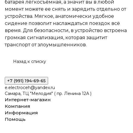
батарея лёгкосъёмная, а значит вы в любой
пользователя, батарея
момент можете ее снять и зарядить отдельно от
лёгкосъёмная, а значит вы в
любой момент можете ее
устройства. Мягкое, анатомически удобное
снять и зарядить отдельно от
сидение позволит наслаждаться поездок всё
устройства. Мягкое,
время. Для безопасности, в устройство встроена
анатомически удобное
сидение позволит
громкая сигнализация, которая защитит
наслаждаться поездок всё
транспорт от злоумышленников.
время. Для безопасности, в
устройство встроена громкая
сигнализация, которая
Назад к списку
защитит транспорт от
злоумышленников.
+7 (991) 194-69-65
e.electroceh@yandex.ru
Самара, ТЦ "Мелодия" ( пр. Ленина 12А )
Интернет-магазин
Компания
Информация
Помощь