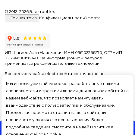
© 2012–2026 ЭлектроЦех
Темная тема
Конфиденциальность
Оферта
ИП Шагиев Азиз Наильевич. ИНН 056102266570, ОГРНИП
321774600156849. На информационном ресурсе
применяются
рекомендательные технологии
.
Все ресурсы сайта electroceh.ru, включая (но не
ограничиваясь) текстовую, графическую, фотографическую
Мы используем файлы cookie, разработанные нашими
и видео информацию, структуру, дизайн и оформление
страниц, доменное имя, фирменное наименование
специалистами и третьими лицами, для анализа событий на
являются объектами авторского права и прав на
нашем веб-сайте, что позволяет нам улучшать
интеллектуальную собственность, защищены российским
взаимодействие с пользователями и обслуживание.
законодательством и международными соглашениями об
охране авторских прав.
Читать далее
Продолжая просмотр страниц нашего сайта, вы
принимаете условия его использования. Более
подробные сведения смотрите в нашей
Политике в
В корзину
отношении файлов Cookie
.