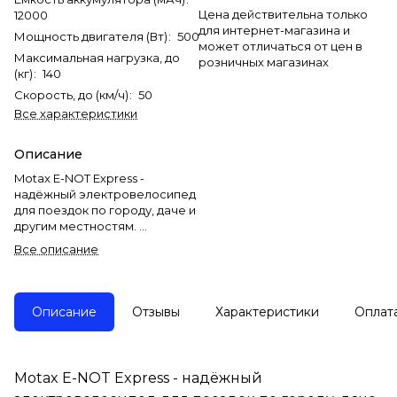
Цена действительна только
12000
для интернет-магазина и
Мощность двигателя (Вт)
:
500
может отличаться от цен в
Максимальная нагрузка, до
розничных магазинах
(кг)
:
140
Скорость, до (км/ч)
:
50
Все характеристики
Описание
Motax E-NOT Express -
надёжный электровелосипед
для поездок по городу, даче и
другим местностям.
Все описание
Данная модель имеет
пассажирское сиденье,
металлическую корзинку, на
руле, широкую деку, для ног,
Описание
Отзывы
Характеристики
Оплат
амортизатор, на передней
вилке, полноразмерные
стильные крылья на обоих
колёсах, фару, габаритные
Motax E-NOT Express - надёжный
огни и не только это!