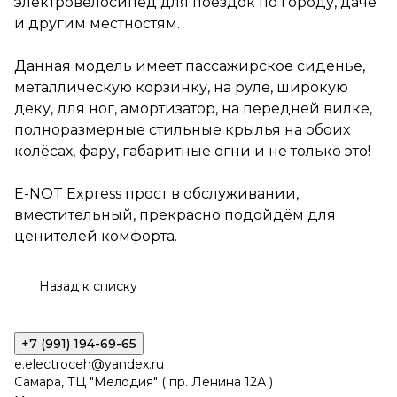
электровелосипед для поездок по городу, даче
E-NOT Express прост в
и другим местностям.
обслуживании,
вместительный, прекрасно
Данная модель имеет пассажирское сиденье,
подойдём для ценителей
комфорта.
металлическую корзинку, на руле, широкую
деку, для ног, амортизатор, на передней вилке,
полноразмерные стильные крылья на обоих
колёсах, фару, габаритные огни и не только это!
E-NOT Express прост в обслуживании,
вместительный, прекрасно подойдём для
ценителей комфорта.
Назад к списку
+7 (991) 194-69-65
e.electroceh@yandex.ru
Самара, ТЦ "Мелодия" ( пр. Ленина 12А )