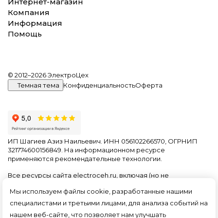
Интернет-магазин
Компания
Информация
Помощь
© 2012–2026 ЭлектроЦех
Темная тема
Конфиденциальность
Оферта
ИП Шагиев Азиз Наильевич. ИНН 056102266570, ОГРНИП
321774600156849. На информационном ресурсе
применяются
рекомендательные технологии
.
Все ресурсы сайта electroceh.ru, включая (но не
ограничиваясь) текстовую, графическую, фотографическую
Мы используем файлы cookie, разработанные нашими
и видео информацию, структуру, дизайн и оформление
страниц, доменное имя, фирменное наименование
специалистами и третьими лицами, для анализа событий на
являются объектами авторского права и прав на
нашем веб-сайте, что позволяет нам улучшать