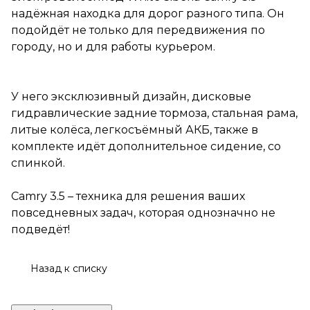
комплекте идёт
надёжная находка для дорог разного типа. Он
дополнительное сидение, со
спинкой.
подойдёт не только для передвижения по
городу, но и для работы курьером.
Camry 3.5 – техника для
решения ваших повседневных
задач, которая однозначно не
подведёт!
У него эксклюзивный дизайн, дисковые
гидравлические задние тормоза, стальная рама,
литые колёса, легкосъёмный АКБ, также в
комплекте идёт дополнительное сидение, со
спинкой.
Camry 3.5 – техника для решения ваших
повседневных задач, которая однозначно не
подведёт!
Назад к списку