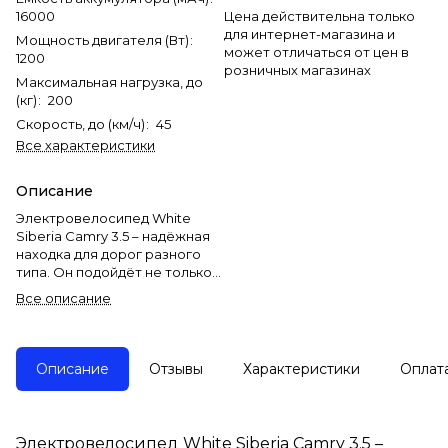
16000
Цена действительна только
для интернет-магазина и
Мощность двигателя (Вт)
:
может отличаться от цен в
1200
розничных магазинах
Максимальная нагрузка, до
(кг)
:
200
Скорость, до (км/ч)
:
45
Все характеристики
Описание
Электровелосипед White
Siberia Camry 3.5 – надёжная
находка для дорог разного
типа. Он подойдёт не только
для передвижения по городу,
Все описание
но и для работы курьером.
У него эксклюзивный дизайн,
Описание
Отзывы
Характеристики
Оплат
дисковые гидравлические
задние тормоза, стальная
рама, литые колёса,
легкосъёмный АКБ, также в
Электровелосипед White Siberia Camry 3.5 –