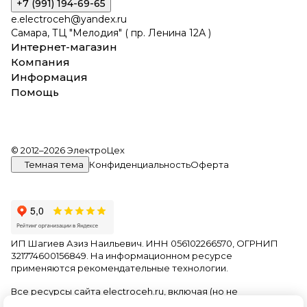
+7 (991) 194-69-65
e.electroceh@yandex.ru
Самара, ТЦ "Мелодия" ( пр. Ленина 12А )
Интернет-магазин
Компания
Информация
Помощь
© 2012–2026 ЭлектроЦех
Темная тема
Конфиденциальность
Оферта
ИП Шагиев Азиз Наильевич. ИНН 056102266570, ОГРНИП
321774600156849. На информационном ресурсе
применяются
рекомендательные технологии
.
Все ресурсы сайта electroceh.ru, включая (но не
ограничиваясь) текстовую, графическую, фотографическую