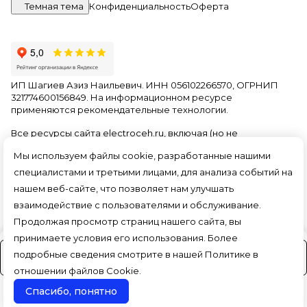
Темная тема
Конфиденциальность
Оферта
ИП Шагиев Азиз Наильевич. ИНН 056102266570, ОГРНИП
321774600156849. На информационном ресурсе
применяются
рекомендательные технологии
.
Все ресурсы сайта electroceh.ru, включая (но не
ограничиваясь) текстовую, графическую, фотографическую
Мы используем файлы cookie, разработанные нашими
и видео информацию, структуру, дизайн и оформление
страниц, доменное имя, фирменное наименование
специалистами и третьими лицами, для анализа событий на
являются объектами авторского права и прав на
нашем веб-сайте, что позволяет нам улучшать
интеллектуальную собственность, защищены российским
взаимодействие с пользователями и обслуживание.
законодательством и международными соглашениями об
охране авторских прав.
Читать далее
Продолжая просмотр страниц нашего сайта, вы
принимаете условия его использования. Более
подробные сведения смотрите в нашей
Политике в
На заказ (3-4 дня)
отношении файлов Cookie
.
Спасибо, понятно
Поиск