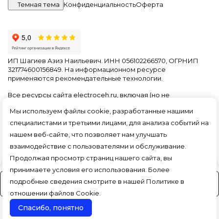
Темная тема
Конфиденциальность
Оферта
ИП Шагиев Азиз Наильевич. ИНН 056102266570, ОГРНИП
321774600156849. На информационном ресурсе
применяются
рекомендательные технологии
.
Все ресурсы сайта electroceh.ru, включая (но не
ограничиваясь) текстовую, графическую, фотографическую
Мы используем файлы cookie, разработанные нашими
и видео информацию, структуру, дизайн и оформление
страниц, доменное имя, фирменное наименование
специалистами и третьими лицами, для анализа событий на
являются объектами авторского права и прав на
нашем веб-сайте, что позволяет нам улучшать
интеллектуальную собственность, защищены российским
взаимодействие с пользователями и обслуживание.
законодательством и международными соглашениями об
охране авторских прав.
Читать далее
Продолжая просмотр страниц нашего сайта, вы
принимаете условия его использования. Более
подробные сведения смотрите в нашей
Политике в
На заказ (3-4 дня)
отношении файлов Cookie
.
Спасибо, понятно
Поиск