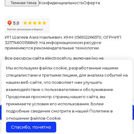
Темная тема
Конфиденциальность
Оферта
ИП Шагиев Азиз Наильевич. ИНН 056102266570, ОГРНИП
321774600156849. На информационном ресурсе
применяются
рекомендательные технологии
.
Все ресурсы сайта electroceh.ru, включая (но не
ограничиваясь) текстовую, графическую, фотографическую
Мы используем файлы cookie, разработанные нашими
и видео информацию, структуру, дизайн и оформление
страниц, доменное имя, фирменное наименование
специалистами и третьими лицами, для анализа событий на
являются объектами авторского права и прав на
нашем веб-сайте, что позволяет нам улучшать
интеллектуальную собственность, защищены российским
взаимодействие с пользователями и обслуживание.
законодательством и международными соглашениями об
охране авторских прав.
Читать далее
Продолжая просмотр страниц нашего сайта, вы
принимаете условия его использования. Более
подробные сведения смотрите в нашей
Политике в
В корзину
отношении файлов Cookie
.
Спасибо, понятно
Поиск