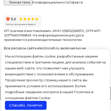
Темная тема
Конфиденциальность
Оферта
ИП Шагиев Азиз Наильевич. ИНН 056102266570, ОГРНИП
321774600156849. На информационном ресурсе
применяются
рекомендательные технологии
.
Все ресурсы сайта electroceh.ru, включая (но не
ограничиваясь) текстовую, графическую, фотографическую
Мы используем файлы cookie, разработанные нашими
и видео информацию, структуру, дизайн и оформление
страниц, доменное имя, фирменное наименование
специалистами и третьими лицами, для анализа событий на
являются объектами авторского права и прав на
нашем веб-сайте, что позволяет нам улучшать
интеллектуальную собственность, защищены российским
взаимодействие с пользователями и обслуживание.
законодательством и международными соглашениями об
охране авторских прав.
Читать далее
Продолжая просмотр страниц нашего сайта, вы
принимаете условия его использования. Более
подробные сведения смотрите в нашей
Политике в
На заказ (3-4 дня)
отношении файлов Cookie
.
Спасибо, понятно
Поиск