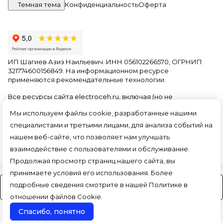
Темная тема
Конфиденциальность
Оферта
ИП Шагиев Азиз Наильевич. ИНН 056102266570, ОГРНИП
321774600156849. На информационном ресурсе
применяются
рекомендательные технологии
.
Все ресурсы сайта electroceh.ru, включая (но не
ограничиваясь) текстовую, графическую, фотографическую
Мы используем файлы cookie, разработанные нашими
и видео информацию, структуру, дизайн и оформление
страниц, доменное имя, фирменное наименование
специалистами и третьими лицами, для анализа событий на
являются объектами авторского права и прав на
нашем веб-сайте, что позволяет нам улучшать
интеллектуальную собственность, защищены российским
взаимодействие с пользователями и обслуживание.
законодательством и международными соглашениями об
охране авторских прав.
Читать далее
Продолжая просмотр страниц нашего сайта, вы
принимаете условия его использования. Более
подробные сведения смотрите в нашей
Политике в
На заказ (3-4 дня)
отношении файлов Cookie
.
Спасибо, понятно
Поиск