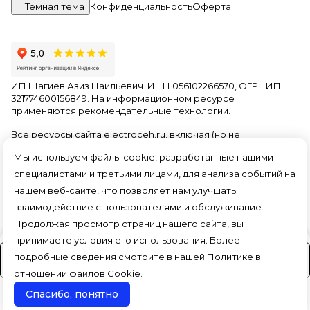
Темная тема
Конфиденциальность
Оферта
ИП Шагиев Азиз Наильевич. ИНН 056102266570, ОГРНИП
321774600156849. На информационном ресурсе
применяются
рекомендательные технологии
.
Все ресурсы сайта electroceh.ru, включая (но не
ограничиваясь) текстовую, графическую, фотографическую
Мы используем файлы cookie, разработанные нашими
и видео информацию, структуру, дизайн и оформление
страниц, доменное имя, фирменное наименование
специалистами и третьими лицами, для анализа событий на
являются объектами авторского права и прав на
нашем веб-сайте, что позволяет нам улучшать
интеллектуальную собственность, защищены российским
взаимодействие с пользователями и обслуживание.
законодательством и международными соглашениями об
охране авторских прав.
Читать далее
Продолжая просмотр страниц нашего сайта, вы
принимаете условия его использования. Более
подробные сведения смотрите в нашей
Политике в
На заказ (3-4 дня)
отношении файлов Cookie
.
Спасибо, понятно
Поиск