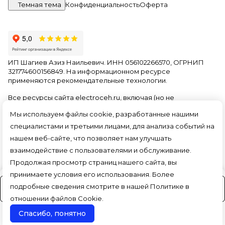
Темная тема
Конфиденциальность
Оферта
ИП Шагиев Азиз Наильевич. ИНН 056102266570, ОГРНИП
321774600156849. На информационном ресурсе
применяются
рекомендательные технологии
.
Все ресурсы сайта electroceh.ru, включая (но не
ограничиваясь) текстовую, графическую, фотографическую
Мы используем файлы cookie, разработанные нашими
и видео информацию, структуру, дизайн и оформление
страниц, доменное имя, фирменное наименование
специалистами и третьими лицами, для анализа событий на
являются объектами авторского права и прав на
нашем веб-сайте, что позволяет нам улучшать
интеллектуальную собственность, защищены российским
взаимодействие с пользователями и обслуживание.
законодательством и международными соглашениями об
охране авторских прав.
Читать далее
Продолжая просмотр страниц нашего сайта, вы
принимаете условия его использования. Более
подробные сведения смотрите в нашей
Политике в
На заказ (3-4 дня)
отношении файлов Cookie
.
Спасибо, понятно
Поиск