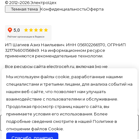
© 2012–2026 ЭлектроЦех
Темная тема
Конфиденциальность
Оферта
ИП Шагиев Азиз Наильевич. ИНН 056102266570, ОГРНИП
321774600156849. На информационном ресурсе
применяются
рекомендательные технологии
.
Все ресурсы сайта electroceh.ru, включая (но не
ограничиваясь) текстовую, графическую, фотографическую
Мы используем файлы cookie, разработанные нашими
и видео информацию, структуру, дизайн и оформление
страниц, доменное имя, фирменное наименование
специалистами и третьими лицами, для анализа событий на
являются объектами авторского права и прав на
нашем веб-сайте, что позволяет нам улучшать
интеллектуальную собственность, защищены российским
взаимодействие с пользователями и обслуживание.
законодательством и международными соглашениями об
охране авторских прав.
Читать далее
Продолжая просмотр страниц нашего сайта, вы
принимаете условия его использования. Более
подробные сведения смотрите в нашей
Политике в
На заказ (3-4 дня)
отношении файлов Cookie
.
Спасибо, понятно