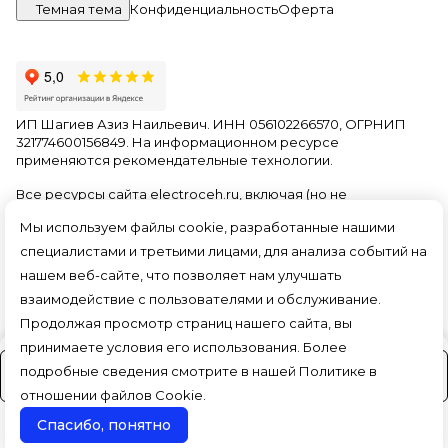
Темная тема
Конфиденциальность
Оферта
ИП Шагиев Азиз Наильевич. ИНН 056102266570, ОГРНИП
321774600156849. На информационном ресурсе
применяются
рекомендательные технологии
.
Все ресурсы сайта electroceh.ru, включая (но не
ограничиваясь) текстовую, графическую, фотографическую
Мы используем файлы cookie, разработанные нашими
и видео информацию, структуру, дизайн и оформление
страниц, доменное имя, фирменное наименование
специалистами и третьими лицами, для анализа событий на
являются объектами авторского права и прав на
нашем веб-сайте, что позволяет нам улучшать
интеллектуальную собственность, защищены российским
взаимодействие с пользователями и обслуживание.
законодательством и международными соглашениями об
охране авторских прав.
Читать далее
Продолжая просмотр страниц нашего сайта, вы
принимаете условия его использования. Более
подробные сведения смотрите в нашей
Политике в
На заказ (3-4 дня)
отношении файлов Cookie
.
Спасибо, понятно
Поиск