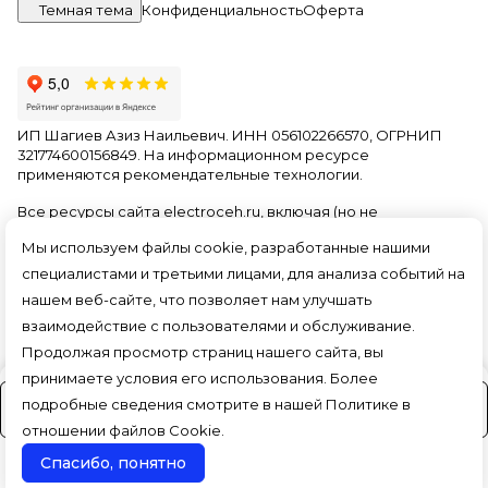
Темная тема
Конфиденциальность
Оферта
ИП Шагиев Азиз Наильевич. ИНН 056102266570, ОГРНИП
321774600156849. На информационном ресурсе
применяются
рекомендательные технологии
.
Все ресурсы сайта electroceh.ru, включая (но не
ограничиваясь) текстовую, графическую, фотографическую
Мы используем файлы cookie, разработанные нашими
и видео информацию, структуру, дизайн и оформление
страниц, доменное имя, фирменное наименование
специалистами и третьими лицами, для анализа событий на
являются объектами авторского права и прав на
нашем веб-сайте, что позволяет нам улучшать
интеллектуальную собственность, защищены российским
взаимодействие с пользователями и обслуживание.
законодательством и международными соглашениями об
охране авторских прав.
Читать далее
Продолжая просмотр страниц нашего сайта, вы
принимаете условия его использования. Более
подробные сведения смотрите в нашей
Политике в
На заказ (3-4 дня)
отношении файлов Cookie
.
Спасибо, понятно
Поиск